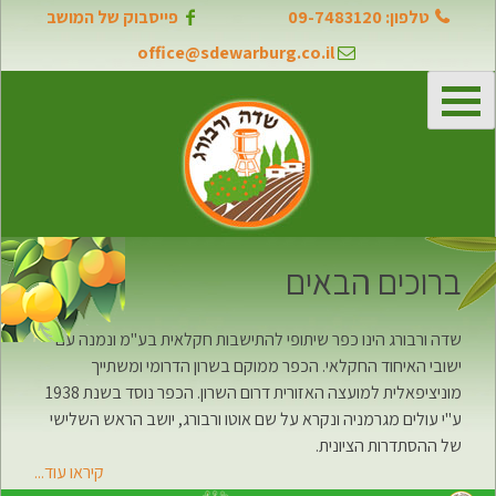
דילוג
טלפון: 09-7483120
פייסבוק של המושב
לתוכן
office@sdewarburg.co.il
ברוכים הבאים
שדה ורבורג הינו כפר שיתופי להתישבות חקלאית בע"מ ונמנה עם
ישובי האיחוד החקלאי. הכפר ממוקם בשרון הדרומי ומשתייך
מוניציפאלית למועצה האזורית דרום השרון. הכפר נוסד בשנת 1938
ע"י עולים מגרמניה ונקרא על שם אוטו ורבורג, יושב הראש השלישי
של ההסתדרות הציונית.
קיראו עוד...