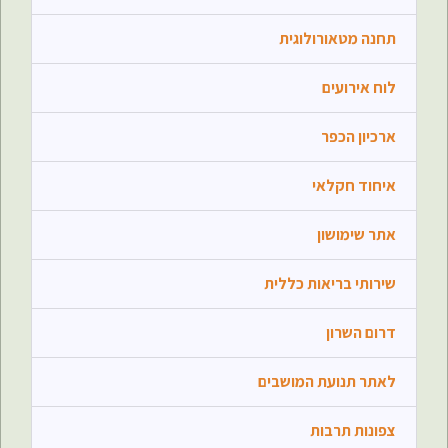
תחנה מטאורולוגית
טקס פתיחת הפעילות של הנוער. כולם מוזמנים
26/09/2024
לוח אירועים
בשבת הקרובה, נתכנס במגרש הכדורגל לטקס פתיחת שנת
ארכיון הכפר
הפעילות בבית צחי.
קרא עוד...
איחוד חקלאי
ארועים לזכר האסון בשביעי לאוקטובר
23/09/2024
אתר שימושון
במלאות שנה ל-7.10 נציין את אירועי אוקטובר בשני מפגשים:
שירותי בריאות כללית
קרא עוד...
דרום השרון
לאתר תנועת המושבים
צפונות תרבות