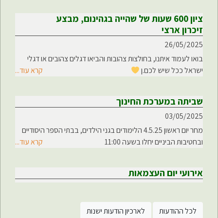
ציון 600 שעות של שהייה בגהינום, מבצע
זיכרון ארצי
26/05/2025
בואו לעמוד איתנו, בחולצות צהובות והביאו דגלים צהובים או דגלי
ישראל ככל שיש לכם.ן
קרא עוד...
שביתה במערכת החינוך
03/05/2025
מחר יום ראשון 4.5.25 הלימודים בגני הילדים, בבתי הספר היסודיים
ובחטיבות הביניים יחלו בשעה 11:00
קרא עוד...
אירועי יום העצמאות
28/04/2025
מוזמנים.ות גם השנה לקחת חלק במיזם ההנצחה הארצי הייחודי
״רצים לזכרם.ן" בשלהי יום הזיכרון לחללי מערכות ישראל ולנפגעי
לכל ההודעות
לארכיון הודעות ישנות